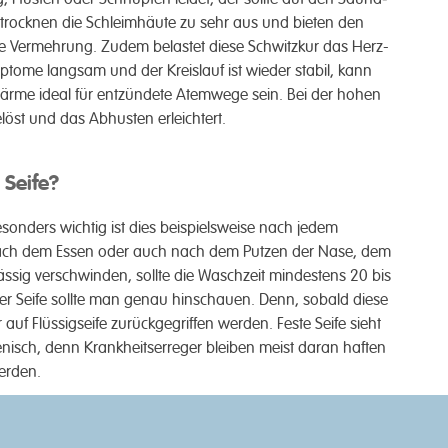
n trocknen die Schleim­­häute zu sehr aus und bieten den
 Ver­­mehrung. Zu­dem belastet diese Schwitz­­kur das Herz-
p­tome lang­­sam und der Kreis­­lauf ist wieder stabil, kann
Wärme ideal für ent­zündete Atem­­wege sein. Bei der hohen
gelöst und das Ab­­husten er­leichtert.
 Seife?
n­ders wichtig ist dies beispiels­­weise nach jedem
nd nach dem Essen oder auch nach dem Putzen der Nase, dem
ig ver­sch­winden, sollte die Wasch­­zeit min­destens 20 bis
 Seife sollte man genau hin­­schauen. Denn, so­bald diese
uf Flüssig­­seife zurück­gegriffen werden. Feste Seife sieht
nisch, denn Krankheits­­erreger bleiben meist daran haften
erden.