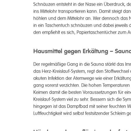
Schnäuzen ent­steht in der Nase ein Über­­druck, 
ins Mittel­ohr trans­­portieren kann. Damit steigt d
höhlen und dem Mittel­­ohr an. Wer dennoch das Nas
in ein Taschen­­tuch schnäuzen und dabei jeweils 
den em­­pfiehlt es sich, Papier­­taschen­­tücher zum
Hausmittel gegen Erkältung – Sau
Der regel­mäßige Gang in die Sauna stärkt das Immu
das Herz-Kreis­lauf-System, regt den Stoff­­wechsel
akuten Infektion der Atem­­wege wie einer Er­­kält
g­ang vor­erst ver­­zichten. Die hohen Temper­ature
Keimen damit die besten Voraus­­setzungen für eine
Kreis­lauf-System viel zu sehr. Bessern sich die Sym
hin­gegen ist das Dampf­­bad mit seiner feuchten 
Luft­feuchtig­­keit wird selbst fest­­sitzender Schleim 