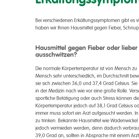
Bei ver­­schiedenen Erkältungs­­symptomen gibt es viel
haben wir Ihnen Haus­­mittel gegen Fieber, Schnu­p
Hausmittel gegen Fieber oder lieber
ausschwitzen?
Die normale Körper­­temperatur ist von Mensch zu
Mensch sehr unter­­schiedlich, im Durch­­schnitt be
sie sich zwischen 36,0 und 37,4 Grad Celsius. Sie i
in der Medizin nach wie vor eine große Rolle. Ver­­
sport­liche Betätigung oder auch Stress können die 
Körper­­temperatur jedoch auf 38,1 Grad Celsius o
immer muss sofort ein Arzt auf­­gesucht werden. In 
zu trinken. Bekannte Haus­­mittel wie Waden­­wickel 
je­doch ver­mieden werden, denn dadurch ver­­brauc
39,0 Grad an, sollten in Ab­­sprache mit einem Arz