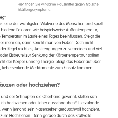
Hier finden Sie wirksame Hausmittel gegen typische
Erkältungssymptome.
wegt
st eine der wichtigsten Vital­­werte des Menschen und spielt
schiedene Faktoren wie beispiels­­weise Außen­­temperatur,
Tem­­peratur im Laufe eines Tages be­ein­flussen. Steigt die
der mehr an, dann spricht man von Fieber. Doch nicht
der Regel reicht es, Anstren­­gungen zu ver­­meiden und viel
oder Eis­­beutel zur Senkung der Körper­­temperatur sollten
ht der Körper un­nötig Energie. Steigt das Fieber auf über
t, fieber­­senkende Medi­kamente zum Ein­­satz kommen.
äuzen oder hoch­ziehen?
und der Schnupfen die Ober­­hand gewinnt, stellen sich
 ich hoch­­ziehen oder lieber aus­­­schnauben? Hierzu­­lande
, wenn jemand sein Nasen­­sekret geräu­sch­voll hoch­­zieht.
 zum Hoch­­ziehen. Denn gerade durch das kraft­volle