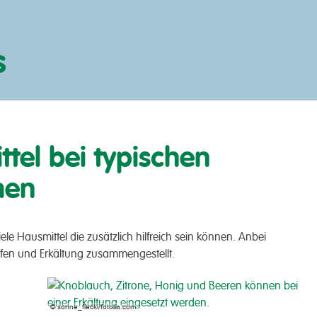
s
tel bei typischen
men
e Haus­­mittel die zu­sätz­lich hilf­­reich sein können. Anbei
fen und Er­kältung zusammen­­gestellt.
© sonne_flecki/fotolia.com