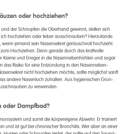
äuzen oder hoch­ziehen?
und der Schnupfen die Ober­­hand gewinnt, stellen sich
 ich hoch­­ziehen oder lieber aus­­­schnauben? Hierzu­­lande
, wenn jemand sein Nasen­­sekret geräu­sch­voll hoch­­zieht.
 zum Hoch­­ziehen. Denn gerade durch das kraft­volle
der Keime und Erreger in die Nasen­neben­­höhlen und sogar
ann das Risiko für eine Ent­zündung in den Nasen­­neben­­
en­­sekret nicht hoch­­ziehen möchte, sollte möglichst sanft
das andere Nasen­­loch zu­halten. Aus hygieni­schen Grün­
 Aus­sch­nauben zu ver­­wenden.
na oder Dampfbad?
n­­system und somit die körper­eigene Ab­wehr. Er trainiert
 an und ist gut bei chronischer Bronchitis. Wer aber an einer
ung, Husten oder Schnupfen leidet, der sollte auf den Sauna­