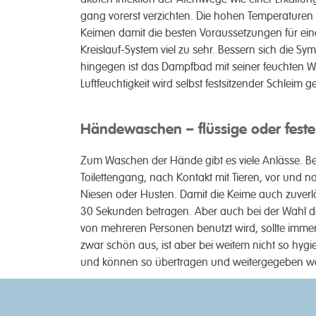
g­ang vor­erst ver­­zichten. Die hohen Temper­ature
Keimen damit die besten Voraus­­setzungen für eine
Kreis­lauf-System viel zu sehr. Bessern sich die Sym
hin­gegen ist das Dampf­­bad mit seiner feuchten 
Luft­feuchtig­­keit wird selbst fest­­sitzender Schleim 
Händewaschen – flüssige oder feste
Zum Waschen der Hände gibt es viele Anlässe. Beso
Toiletten­­gang, nach Kontakt mit Tieren, vor u
Niesen oder Husten. Damit die Keime auch zuver­läss
30 Sekunden be­tragen. Aber auch bei der Wahl der
von mehreren Per­sonen benutzt wird, sollte immer a
zwar schön aus, ist aber bei weitem nicht so hygie
und können so über­­tragen und weiter­­gegeben w