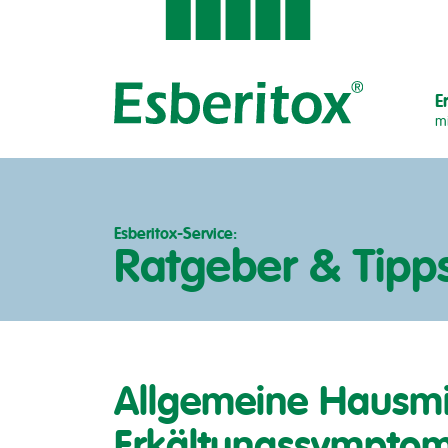
E
mi
Esberitox-Service:
Ratgeber & Tipp
Allgemeine Hausmit
Erkältungssympto