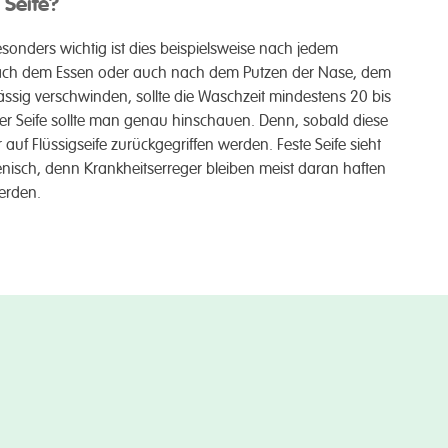
 Seife?
n­ders wichtig ist dies beispiels­­weise nach jedem
nd nach dem Essen oder auch nach dem Putzen der Nase, dem
ig ver­sch­winden, sollte die Wasch­­zeit min­destens 20 bis
 Seife sollte man genau hin­­schauen. Denn, so­bald diese
uf Flüssig­­seife zurück­gegriffen werden. Feste Seife sieht
nisch, denn Krankheits­­erreger bleiben meist daran haften
erden.