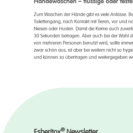
Händewaschen – flüssige oder feste
Zum Waschen der Hände gibt es viele Anlässe. Beso
Toiletten­­gang, nach Kontakt mit Tieren, vor u
Niesen oder Husten. Damit die Keime auch zuver­läss
30 Sekunden be­tragen. Aber auch bei der Wahl der
von mehreren Per­sonen benutzt wird, sollte immer a
zwar schön aus, ist aber bei weitem nicht so hygie
und können so über­­tragen und weiter­­gegeben w
®
Esberitox
Newsletter