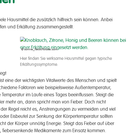
e Haus­­mittel die zu­sätz­lich hilf­­reich sein können. Anbei
fen und Er­kältung zusammen­­gestellt.
© sonne_flecki/fotolia.com
Hier finden Sie wirksame Hausmittel gegen typische
Erkältungssymptome.
wegt
st eine der wichtigsten Vital­­werte des Menschen und spielt
schiedene Faktoren wie beispiels­­weise Außen­­temperatur,
Tem­­peratur im Laufe eines Tages be­ein­flussen. Steigt die
der mehr an, dann spricht man von Fieber. Doch nicht
der Regel reicht es, Anstren­­gungen zu ver­­meiden und viel
oder Eis­­beutel zur Senkung der Körper­­temperatur sollten
ht der Körper un­nötig Energie. Steigt das Fieber auf über
t, fieber­­senkende Medi­kamente zum Ein­­satz kommen.