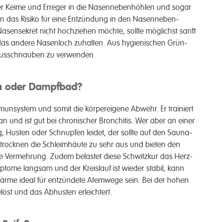
der Keime und Erreger in die Nasen­neben­­höhlen und sogar
ann das Risiko für eine Ent­zündung in den Nasen­­neben­­
en­­sekret nicht hoch­­ziehen möchte, sollte möglichst sanft
das andere Nasen­­loch zu­halten. Aus hygieni­schen Grün­
 Aus­sch­nauben zu ver­­wenden.
na oder Dampfbad?
n­­system und somit die körper­eigene Ab­wehr. Er trainiert
 an und ist gut bei chronischer Bronchitis. Wer aber an einer
ung, Husten oder Schnupfen leidet, der sollte auf den Sauna­
n trocknen die Schleim­­häute zu sehr aus und bieten den
 Ver­­mehrung. Zu­dem belastet diese Schwitz­­kur das Herz-
p­tome lang­­sam und der Kreis­­lauf ist wieder stabil, kann
Wärme ideal für ent­zündete Atem­­wege sein. Bei der hohen
gelöst und das Ab­­husten er­leichtert.