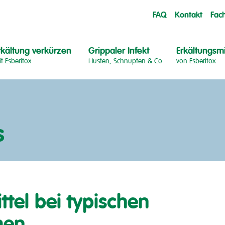
FAQ
Kontakt
Fac
rkältung verkürzen
Grippaler Infekt
Erkältungsmi
t Esberitox
Husten, Schnupfen & Co
von Esberitox
s
tel bei typischen
men