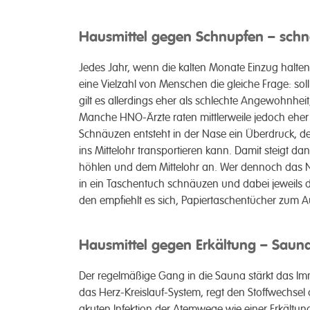
Hausmittel gegen Schnupfen – schn
Jedes Jahr, wenn die kalten Monate Einzug halten 
eine Viel­­zahl von Menschen die gleiche Frage: soll
gilt es aller­dings eher als schlechte Ange­wohnheit
Manche HNO-Ärzte raten mittler­­weile jedoch eher
Schnäuzen ent­steht in der Nase ein Über­­druck, 
ins Mittel­ohr trans­­portieren kann. Damit steigt d
höhlen und dem Mittel­­ohr an. Wer dennoch das Nas
in ein Taschen­­tuch schnäuzen und dabei jeweils 
den em­­pfiehlt es sich, Papier­­taschen­­tücher zum
Hausmittel gegen Erkältung – Sau
Der regel­mäßige Gang in die Sauna stärkt das Immu
das Herz-Kreis­lauf-System, regt den Stoff­­wechsel
akuten Infektion der Atem­­wege wie einer Er­­kält