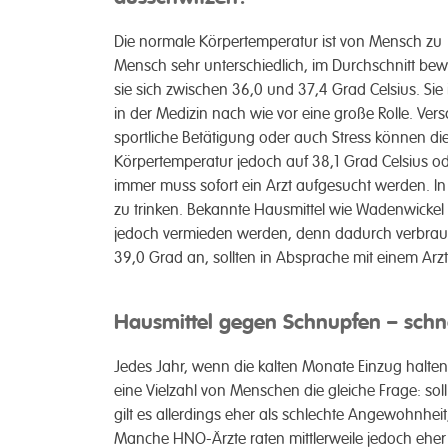
Die normale Körper­­temperatur ist von Mensch zu
Mensch sehr unter­­schiedlich, im Durch­­schnitt be
sie sich zwischen 36,0 und 37,4 Grad Celsius. Sie i
in der Medizin nach wie vor eine große Rolle. Ver­­
sport­liche Betätigung oder auch Stress können die 
Körper­­temperatur jedoch auf 38,1 Grad Celsius o
immer muss sofort ein Arzt auf­­gesucht werden. In 
zu trinken. Bekannte Haus­­mittel wie Waden­­wickel 
je­doch ver­mieden werden, denn dadurch ver­­brauc
39,0 Grad an, sollten in Ab­­sprache mit einem Arz
Hausmittel gegen Schnupfen – schn
Jedes Jahr, wenn die kalten Monate Einzug halten 
eine Viel­­zahl von Menschen die gleiche Frage: soll
gilt es aller­dings eher als schlechte Ange­wohnheit
Manche HNO-Ärzte raten mittler­­weile jedoch eher