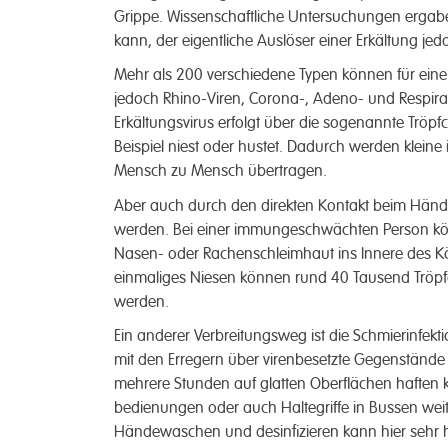
Grippe. Wissen­schaftliche Unter­suchungen er­gabe
kann, der eigent­liche Aus­löser einer Erkält­ung je­do
Mehr als 200 ver­schiedene Typen können für eine V
jedoch Rhino-Viren, Corona-, Adeno- und Respirato
Erkältungs­virus erfolgt über die so­genannte Tröpfc
Beispiel niest oder hustet. Da­durch werden kleine i
Mensch zu Mensch über­tragen.
Aber auch durch den direkten Kon­takt beim Hände­
werden. Bei einer immun­geschwächten Person kön
Nasen- oder Rachen­schleimhaut ins Innere des Kör
ein­maliges Niesen können rund 40 Tausend Tröpfch
werden.
Ein anderer Verbreitungs­weg ist die Schmier­infekti
mit den Er­regern über viren­besetzte Gegen­stände 
mehrere Stunden auf glatten Ober­flächen haften kön
bedien­ungen oder auch Halte­griffe in Bussen weit
Hände­waschen und des­infizieren kann hier sehr hil