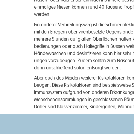
Nasen- oder Rachen­schleimhaut ins Innere des Kör
ein­maliges Niesen können rund 40 Tausend Tröpfch
werden.
Ein anderer Verbreitungs­weg ist die Schmier­infekti
mit den Er­regern über viren­besetzte Gegen­stände 
mehrere Stunden auf glatten Ober­flächen haften kön
bedien­ungen oder auch Halte­griffe in Bussen weit
Hände­waschen und des­infizieren kann hier sehr hil
ungen vorzu­beugen. Zu­dem sollten zum Nase­putze
dann an­schließ­end sofort ent­sorgt werden.
Aber auch das Meiden weiter­er Risiko­faktoren kann
beugen. Diese Risiko­­faktoren sind beispiels­weise
Immun­system auf­grund von anderen Erkrank­ung
Menschen­ansamml­ungen in ge­schlossenen Räumen
Daher sind Klassen­zimmer, Kinder­gärten, Wohn­u