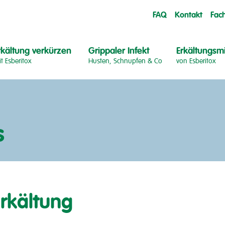
FAQ
Kontakt
Fac
rkältung verkürzen
Grippaler Infekt
Erkältungsmi
t Esberitox
Husten, Schnupfen & Co
von Esberitox
s
Erkältung