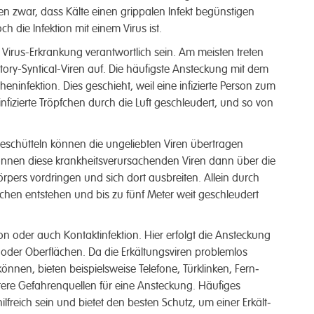
n zwar, dass Kälte einen grippalen In­fekt be­günstigen
ch die In­fektion mit einem Vir­us ist.
irus-Erkrank­ung ver­antwort­lich sein. Am meisten treten
ry-Syntical-Viren auf. Die häufig­ste Ansteck­ung mit dem
hen­infektion. Dies geschieht, weil eine in­fizierte Person zum
n­fizierte Tröpf­chen durch die Luft ge­schleudert, und so von
schütteln können die un­geliebten Viren über­tragen
nen diese krank­heits­verursachenden Viren dann über die
pers vor­dringen und sich dort aus­breiten. Allein durch
en ent­stehen und bis zu fünf Meter weit ge­schleu­dert
on oder auch Kontakt­infektion. Hier er­folgt die Ansteck­ung
oder Ober­flächen. Da die Erkältungs­viren problem­los
nen, bie­ten beispiels­weise Telefone, Tür­klinken, Fern­
ere Gefahren­quellen für eine An­steck­ung. Häufi­ges
f­reich sein und bietet den best­en Schutz, um einer Erkält­