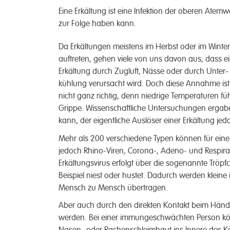
Eine Erkält­­ung ist eine In­fektion der oberen Ate
zur Folge haben kann.
Da Erkält­ungen meistens im Herbst oder im Winter
auf­treten, gehen viele von uns davon aus, dass e
Erkält­ung durch Zug­luft, Nässe oder durch Unter­
kühlung ver­ursacht wird. Doch diese An­nahme ist
nicht ganz richtig, denn niedrige Tem­peraturen füh
Grippe. Wissen­schaftliche Unter­suchungen er­gabe
kann, der eigent­liche Aus­löser einer Erkält­ung je­do
Mehr als 200 ver­schiedene Typen können für eine V
jedoch Rhino-Viren, Corona-, Adeno- und Respirato
Erkältungs­virus erfolgt über die so­genannte Tröpfc
Beispiel niest oder hustet. Da­durch werden kleine i
Mensch zu Mensch über­tragen.
Aber auch durch den direkten Kon­takt beim Hände­
werden. Bei einer immun­geschwächten Person kön