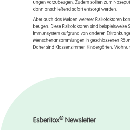
ungen vorzu­beugen. Zu­dem sollten zum Nase­putze
dann an­schließ­end sofort ent­sorgt werden.
Aber auch das Meiden weiter­er Risiko­faktoren kann
beugen. Diese Risiko­­faktoren sind beispiels­weise
Immun­system auf­grund von anderen Erkrank­ung
Menschen­ansamml­ungen in ge­schlossenen Räumen
Daher sind Klassen­zimmer, Kinder­gärten, Wohn­u
®
Esberitox
Newsletter