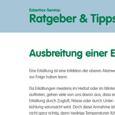
Esberitox-Service:
Ratgeber & Tipp
Ausbreitung einer 
Eine Erkält­­ung ist eine In­fektion der oberen Ate
zur Folge haben kann.
Da Erkält­ungen meistens im Herbst oder im Winter
auf­treten, gehen viele von uns davon aus, dass e
Erkält­ung durch Zug­luft, Nässe oder durch Unter­
kühlung ver­ursacht wird. Doch diese An­nahme ist
nicht ganz richtig, denn niedrige Tem­peraturen füh