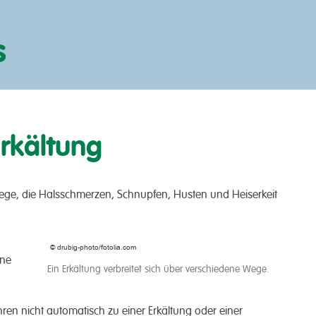
s
Erkältung
m­wege, die Hals­schmerzen, Schnupfen, Hus­ten und Heiser­keit
© drubig-photo/fotolia.com
ine
Ein Erkältung verbreitet sich über verschiedene Wege.
ren nicht auto­matisch zu einer Erkält­ung oder einer