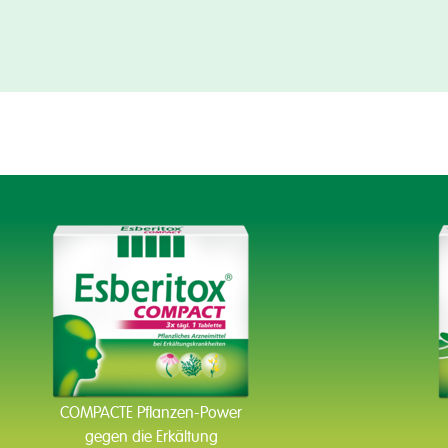
COMPACTE Pflanzen-Power
gegen die Erkältung