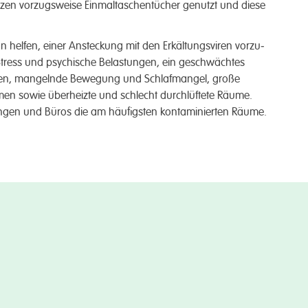
n vorzugs­weise Einmal­taschen­tücher ge­­nutzt und diese
 helfen, einer An­steck­ung mit den Erkältungs­viren vorzu­
 Stress und psych­ische Belast­ungen, ein ge­schwächtes
en, mangelnde Be­weg­ung und Schlaf­mangel, große
 sowie über­heizte und schlecht durch­lüftete Räume.
ngen und Büros die am häufig­sten kon­taminierten Räume.