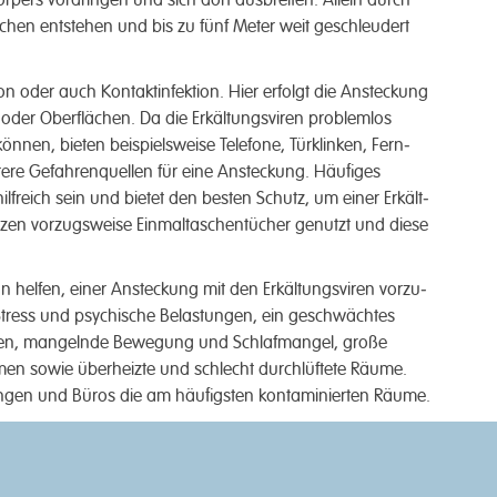
pers vor­dringen und sich dort aus­breiten. Allein durch
en ent­stehen und bis zu fünf Meter weit ge­schleu­dert
on oder auch Kontakt­infektion. Hier er­folgt die Ansteck­ung
oder Ober­flächen. Da die Erkältungs­viren problem­los
nen, bie­ten beispiels­weise Telefone, Tür­klinken, Fern­
ere Gefahren­quellen für eine An­steck­ung. Häufi­ges
f­reich sein und bietet den best­en Schutz, um einer Erkält­
n vorzugs­weise Einmal­taschen­tücher ge­­nutzt und diese
 helfen, einer An­steck­ung mit den Erkältungs­viren vorzu­
 Stress und psych­ische Belast­ungen, ein ge­schwächtes
en, mangelnde Be­weg­ung und Schlaf­mangel, große
 sowie über­heizte und schlecht durch­lüftete Räume.
ngen und Büros die am häufig­sten kon­taminierten Räume.