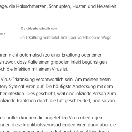
m­wege, die Hals­schmerzen, Schnupfen, Hus­ten und Heiser­keit
© drubig-photo/fotolia.com
ine
Ein Erkältung verbreitet sich über verschiedene Wege.
ren nicht auto­matisch zu einer Erkält­ung oder einer
n zwar, dass Kälte einen grippalen In­fekt be­günstigen
ch die In­fektion mit einem Vir­us ist.
irus-Erkrank­ung ver­antwort­lich sein. Am meisten treten
ry-Syntical-Viren auf. Die häufig­ste Ansteck­ung mit dem
hen­infektion. Dies geschieht, weil eine in­fizierte Person zum
n­fizierte Tröpf­chen durch die Luft ge­schleudert, und so von
schütteln können die un­geliebten Viren über­tragen
nen diese krank­heits­verursachenden Viren dann über die