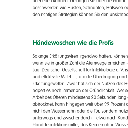
überleben können. Gelangen sie über die Hände 
beschwerden wie Husten, Schnupfen, Halsweh ode
den richtigen Strategien können Sie den unsichtb
Händewaschen wie die Profis
Solange Erkältungsviren irgendwo haften, können
wenn sie in großer Zahl die Atemwege erreichen –
Laut Deutscher Gesellschaft für Infektiologie e. V.
und effektivste Mittel …, um die Übertragung und
Erkältungswellen. Zwar hat sich der Nutzen des
hapert es noch immer an der Gründlichkeit. Wer
Arbeit des Öfteren mindestens 20 Sekunden lang e
abtrocknet, kann hingegen weit über 99 Prozent a
nicht den Wasserhahn oder die Tür, sondern nutzen
unterwegs und zwischendurch – etwa nach Kund
Handdesinfektionsmittel, das Keimen ohne Wasse