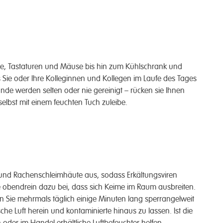
ne, Tastaturen und Mäuse bis hin zum Kühlschrank und
Sie oder Ihre Kolleginnen und Kollegen im Laufe des Tages
nde werden selten oder nie gereinigt – rücken sie Ihnen
selbst mit einem feuchten Tuch zuleibe.
 und Rachenschleimhäute aus, sodass Erkältungsviren
sie obendrein dazu bei, dass sich Keime im Raum ausbreiten.
n Sie mehrmals täglich einige Minuten lang sperrangelweit
ische Luft herein und kontaminierte hinaus zu lassen. Ist die
oder im Handel erhältliche Luftbefeuchter helfen.