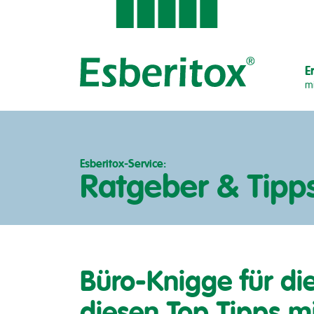
E
mi
Esberitox-Service:
Ratgeber & Tipp
Büro-Knigge für die
diesen Top Tipps m