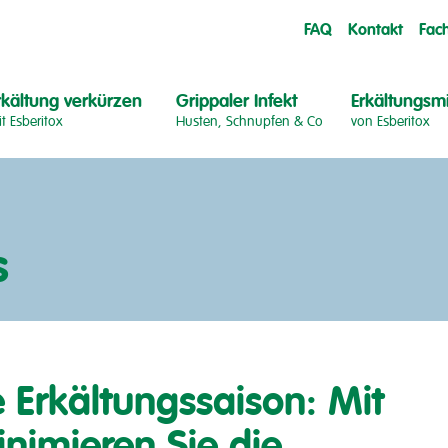
FAQ
Kontakt
Fac
rkältung verkürzen
Grippaler Infekt
Erkältungsmi
t Esberitox
Husten, Schnupfen & Co
von Esberitox
s
 Erkältungssaison: Mit
inimieren Sie die