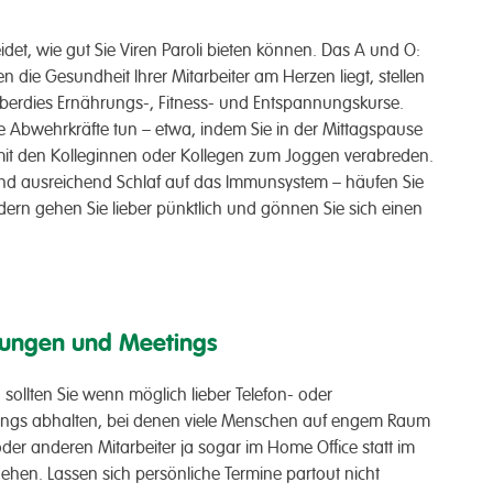
det, wie gut Sie Viren Paroli bieten können. Das A und O:
die Gesundheit Ihrer Mitarbeiter am Herzen liegt, stellen
überdies Ernährungs-, Fitness- und Entspannungskurse.
re Abwehrkräfte tun – etwa, indem Sie in der Mittagspause
 mit den Kolleginnen oder Kollegen zum Joggen verabreden.
d ausreichend Schlaf auf das Immunsystem – häufen Sie
ern gehen Sie lieber pünktlich und gönnen Sie sich einen
hungen und Meetings
 sollten Sie wenn möglich lieber Telefon- oder
ings abhalten, bei denen viele Menschen auf engem Raum
er anderen Mitarbeiter ja sogar im Home Office statt im
hen. Lassen sich persönliche Termine partout nicht