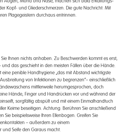
in Augen, Mund und Nase, machen sich bald Erkältungs­
r Kopf- und Gliederschmerzen. Die gute Nachricht: Mit
aren Plagegeistern durchaus entrinnen.
 Sie Ihnen nichts anhaben. Zu Beschwerden kommt es erst,
 und das geschieht in den meisten Fällen über die Hände.
 ist eine penible Handhygiene „das mit Abstand wichtigste
 Ausbreitung von Infektionen zu begrenzen“– einschließlich
 Händewaschens mittlerweile herumgesprochen, doch
 seine Hände, Finger und Handrücken vor und während der
inseift, sorgfältig abspült und mit einem Einmalhandtuch
ller Keime beseitigen. Achtung: Berühren Sie anschließend
 Sie beispielsweise Ihren Ellenbogen. Greifen Sie
enkontakten – außerdem zu einem
r und Seife den Garaus macht.