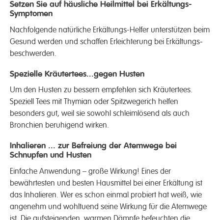
Setzen Sie auf häusliche Heil­mittel bei Erkältungs-
Symptomen
Nach­folgende natürliche Erkältungs-Helfer unterstützen beim
Gesund werden und schaffen Erleichter­ung bei Erkältungs­
beschwerden.
Spezielle Kräutertees...gegen Husten
Um den Husten zu bessern empfehlen sich Kräuter­tees.
Speziell Tees mit Thymian oder Spitz­wegerich helfen
besonders gut, weil sie sowohl schleim­lösend als auch
Bronchien beruhigend wirken.
Inhalieren ... zur Befreiung der Atemwege bei
Schnupfen und Husten
Einfache Anwend­ung – große Wirkung! Eines der
bewährtesten und besten Haus­mittel bei einer Erkält­ung ist
das In­halieren. Wer es schon einmal probiert hat weiß, wie
angenehm und wohl­tuend seine Wirkung für die Atem­­wege
ist. Die auf­steigen­den, warmen Dämpfe befeuchten die