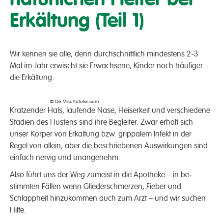
Erkältung (Teil 1)
Wir kennen sie alle, denn durch­schnittlich mindestens 2-3
Mal im Jahr erwischt sie Erwachsene, Kinder noch häufiger –
die Erkältung.
© De Visu/fotolia.com
Kratzen­der Hals, laufende Nase, Heiser­keit und verschiedene
Stadien des Hustens sind ihre Begleiter. Zwar erholt sich
unser Körper von Erkält­ung bzw. grippalem Infekt in der
Regel von allein, aber die beschriebenen Auswirk­ungen sind
einfach nervig und unangenehm.
Also führt uns der Weg zumeist in die Apo­theke – in be­
stimmten Fällen wenn Glieder­schmerzen, Fieber und
Schlapp­heit hinzu­kommen auch zum Arzt – und wir suchen
Hilfe.