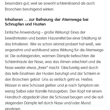
besonders gut, weil sie sowohl schleim­lösend als auch
Bronchien beruhigend wirken.
Inhalieren ... zur Befreiung der Atemwege bei
Schnupfen und Husten
Einfache Anwend­ung – große Wirkung! Eines der
bewährtesten und besten Haus­mittel bei einer Erkält­ung ist
das In­halieren. Wer es schon einmal probiert hat weiß, wie
angenehm und wohl­tuend seine Wirkung für die Atem­­wege
ist. Die auf­steigen­den, warmen Dämpfe befeuchten die
Schleim­häute der Nase, was das Atmen erleichtert und die
Nase wieder etwas „freier“ macht. Gleich­zeitig wird durch
das tiefe Einatmen der Husten beruhigt und der Schleim in
den Bronchien gelöst. Uns so einfach geht es: Heißes
Wasser in eine Schüssel gießen und je nach Symptom ein
wenig Salbei oder Kamille hinzugeben. Den Kopf mit einem
Hand­tuch abgedeckt über die Schüssel beugen und die auf­
steigenden Dämpfe tief durch Nase und/oder Mund
einatmen.