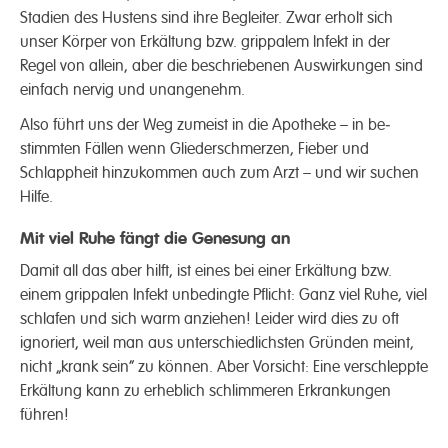
Stadien des Hustens sind ihre Begleiter. Zwar erholt sich
unser Körper von Erkält­ung bzw. grippalem Infekt in der
Regel von allein, aber die beschriebenen Auswirk­ungen sind
einfach nervig und unangenehm.
Also führt uns der Weg zumeist in die Apo­theke – in be­
stimmten Fällen wenn Glieder­schmerzen, Fieber und
Schlapp­heit hinzu­kommen auch zum Arzt – und wir suchen
Hilfe.
Mit viel Ruhe fängt die Genesung an
Damit all das aber hilft, ist eines bei einer Erkält­ung bzw.
einem grippalen Infekt unbedingte Pflicht: Ganz viel Ruhe, viel
schlafen und sich warm anziehen! Leider wird dies zu oft
ignoriert, weil man aus unter­schiedlichsten Gründen meint,
nicht „krank sein“ zu können. Aber Vorsicht: Eine verschleppte
Erkält­ung kann zu erheblich schlimmeren Erkrank­ungen
führen!