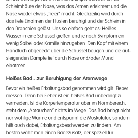
Schleim­häute der Nase, was das Atmen erleichtert und die
Nase wieder etwas „freier“ macht. Gleich­zeitig wird durch
das tiefe Einatmen der Husten beruhigt und der Schleim in
den Bronchien gelöst. Uns so einfach geht es: Heißes
Wasser in eine Schüssel gießen und je nach Symptom ein
wenig Salbei oder Kamille hinzugeben. Den Kopf mit einem
Hand­tuch abgedeckt über die Schüssel beugen und die auf­
steigenden Dämpfe tief durch Nase und/oder Mund
einatmen.
Heißes Bad...zur Beruhigung der Atemwege
Bevor ein heißes Erkältungs­bad ge­nommen wird gilt: Fieber
messen. Denn bei Fieber ist ein heißes Bad unbedingt zu
vermeiden. Ist die Körper­temperatur aber im Norm­bereich,
steht dem „Abtauchen“ nichts im Wege. Das Bad bringt nicht
nur wohlige Wärme und entspannt die Muskul­atur, sondern
hilft auch dabei, Erkältungs­beschwerden zu lindern. Am
besten wählt man einen Bade­zusatz, der speziell für