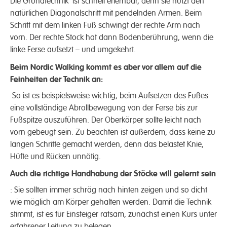
Die Grundtechnik ist schnell erlernbar, denn sie nutzt den
natürlichen Diagonalschritt mit pendelnden Armen. Beim
Schritt mit dem linken Fuß schwingt der rechte Arm nach
vorn. Der rechte Stock hat dann Bodenberührung, wenn die
linke Ferse aufsetzt – und umgekehrt.
Beim Nordic Walking kommt es aber vor allem auf die
Feinheiten der Technik an:
So ist es beispiels­weise wichtig, beim Aufsetzen des Fußes
eine vollständige Abroll­bewegung von der Ferse bis zur
Fußspitze auszuführen. Der Ober­körper sollte leicht nach
vorn gebeugt sein. Zu beachten ist außerdem, dass keine zu
langen Schritte gemacht werden, denn das belastet Knie,
Hüfte und Rücken unnötig.
Auch die richtige Hand­habung der Stöcke will gelernt sein
: Sie sollten immer schräg nach hinten zeigen und so dicht
wie möglich am Körper gehalten werden. Damit die Technik
stimmt, ist es für Einsteiger ratsam, zunächst einen Kurs unter
erfahrener Leitung zu belegen.