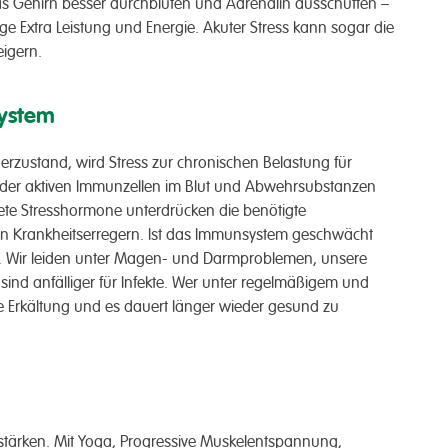
 das Gehirn besser durchbluten und Adrenalin ausschütten –
ge Extra Leistung und Energie. Akuter Stress kann sogar die
igern.
system
zustand, wird Stress zur chronischen Belastung für
 der aktiven Immunzellen im Blut und Abwehrsubstanzen
te Stresshormone unterdrücken die benötigte
n Krankheitserregern. Ist das Immunsystem geschwächt
n. Wir leiden unter Magen- und Darmproblemen, unsere
 sind anfälliger für Infekte. Wer unter regelmäßigem und
e Erkältung und es dauert länger wieder gesund zu
zu stärken. Mit Yoga, Progressive Muskelentspannung,