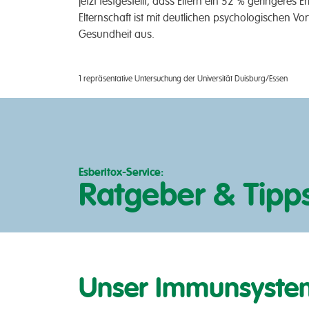
jetzt fest­gestellt, dass Eltern ein 52 % geringeres 
Eltern­schaft ist mit deutl­ichen psycholog­ischen Vo
Gesund­heit aus.
1 repräsentative Untersuchung der Universität Duisburg/Essen
Esberitox-Service:
Ratgeber & Tipp
Unser Immunsyste