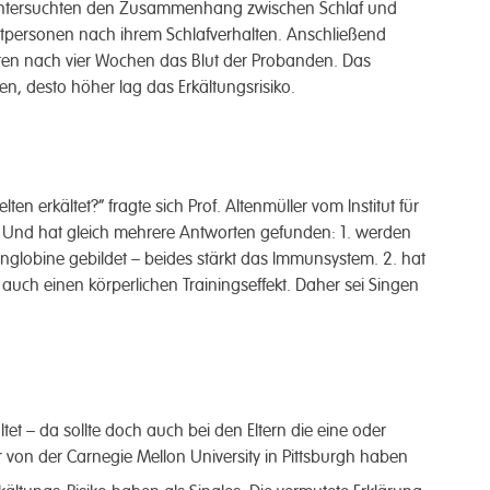
unter­suchten den Zusammen­hang zwischen Schlaf und
t­personen nach ihrem Schlaf­verhalten. Ansch­ließend
chten nach vier Wochen das Blut der Pro­banden. Das
en, desto höher lag das Erkältungs­risiko.
en erkältet?“ fragte sich Prof. Alten­müller vom Institut für
. Und hat gleich mehr­ere Antworten gefunden: 1. werden
globine gebildet – beides stärkt das Immun­system. 2. hat
 auch einen körper­lichen Trainings­effekt. Daher sei Singen
ltet – da sollte doch auch bei den Eltern die eine oder
 von der Carnegie Mellon University in Pittsburgh haben