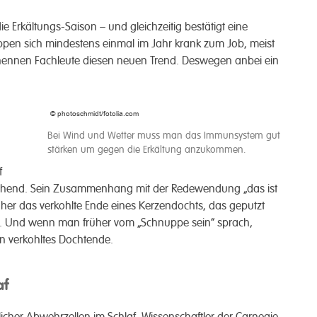
e Erkältungs-Saison – und gleichzeitig bestätigt eine
leppen sich mindes­tens einmal im Jahr krank zum Job, meist
 nennen Fach­leute diesen neuen Trend. Desw­egen anbei ein
© photoschmidt/fotolia.com
Bei Wind und Wetter muss man das Immunsystem gut
stärken um gegen die Erkältung anzukommen.
f
raschend. Sein Zusam­menhang mit der Rede­wendung „das ist
r das ver­kohlte Ende eines Kerzen­dochts, das ge­putzt
e. Und wenn man früher vom „Schnup­pe sein“ sprach,
n ver­kohltes Docht­ende.­
af
­licher Ab­wehrzellen im Schlaf. Wissen­schaftler der Carnegie