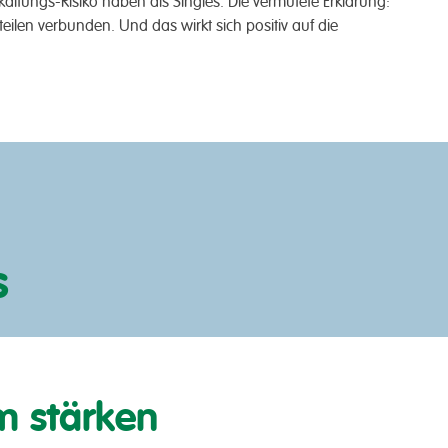
Erkältungs-Risiko haben als Singles. Die vermutete Erklär­ung:
rteilen ver­bunden. Und das wirkt sich positiv auf die
s
m stärken