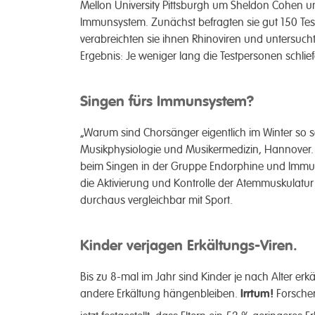
Mellon University Pittsburgh um Sheldon Cohen 
Immun­system. Zu­nächst befragten sie gut 150 Tes
verab­reichten sie ihnen Rhino­viren und unter­su
Ergebnis: Je weniger lang die Test­personen schlief
Singen fürs Immunsystem?
„Warum sind Chor­sänger eigentlich im Winter so selt
Musik­physiologie und Musiker­medizin, Hannover
beim Singen in der Gruppe Endor­phine und Immun­
die Aktivier­ung und Kon­trolle der Atem­muskulatur
durch­aus vergleich­bar mit Sport.
Kinder verjagen Erkältungs-Viren.
Bis zu 8-mal im Jahr sind Kinder je nach Alter er­kä
andere Erkält­ung hängen­bleiben.
Irrtum!
Forscher