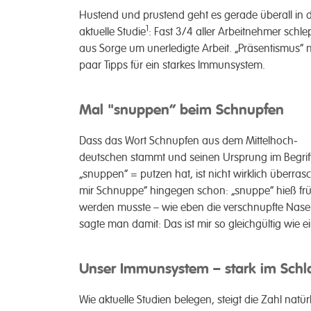
Hustend und prustend geht es gerade überall in di
1
aktuelle Studie
: Fast 3/4 aller Arbeit­nehmer sch
aus Sorge um uner­ledigte Arbeit. „Präsentismus“
paar Tipps für ein starkes Immun­system.
Mal "snuppen“ beim Schnupfen
Dass das Wort Schnupfen aus dem Mittelhoch­
deutschen stammt und seinen Ursprung im Begrif
„snuppen“ = putzen hat, ist nicht wirklich über­
mir Schnuppe“ hingegen schon: „snuppe“ hieß frühe
werden musste – wie eben die ver­schnupfte Nas
sagte man damit: Das ist mir so gleich­gültig wie ei
Unser Immunsystem – stark im Schl
Wie aktuelle Studien be­legen, steigt die Zahl natür