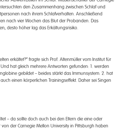
unter­suchten den Zusammen­hang zwischen Schlaf und
t­personen nach ihrem Schlaf­verhalten. Ansch­ließend
chten nach vier Wochen das Blut der Pro­banden. Das
en, desto höher lag das Erkältungs­risiko.
en erkältet?“ fragte sich Prof. Alten­müller vom Institut für
. Und hat gleich mehr­ere Antworten gefunden: 1. werden
globine gebildet – beides stärkt das Immun­system. 2. hat
 auch einen körper­lichen Trainings­effekt. Daher sei Singen
ltet – da sollte doch auch bei den Eltern die eine oder
 von der Carnegie Mellon University in Pittsburgh haben