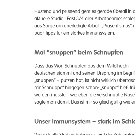
Hustend und prustend geht es gerade überall in di
1
aktuelle Studie
: Fast 3/4 aller Arbeit­nehmer sch
aus Sorge um uner­ledigte Arbeit. „Präsentismus“
paar Tipps für ein starkes Immun­system.
Mal "snuppen“ beim Schnupfen
Dass das Wort Schnupfen aus dem Mittelhoch­
deutschen stammt und seinen Ursprung im Begrif
„snuppen“ = putzen hat, ist nicht wirklich über­
mir Schnuppe“ hingegen schon: „snuppe“ hieß frühe
werden musste – wie eben die ver­schnupfte Nas
sagte man damit: Das ist mir so gleich­gültig wie ei
Unser Immunsystem – stark im Schl
Wie aktuelle Studien be­legen, steigt die Zahl natür