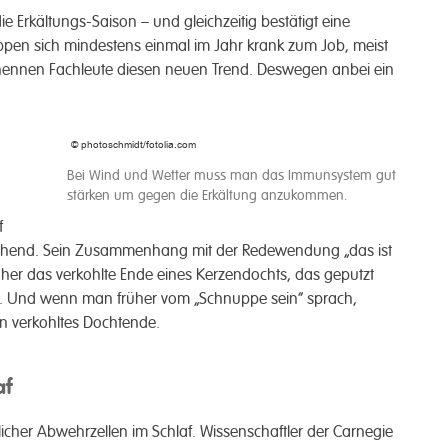
e Erkältungs-Saison – und gleichzeitig bestätigt eine
leppen sich mindes­tens einmal im Jahr krank zum Job, meist
 nennen Fach­leute diesen neuen Trend. Desw­egen anbei ein
© photoschmidt/fotolia.com
Bei Wind und Wetter muss man das Immunsystem gut
stärken um gegen die Erkältung anzukommen.
f
raschend. Sein Zusam­menhang mit der Rede­wendung „das ist
r das ver­kohlte Ende eines Kerzen­dochts, das ge­putzt
e. Und wenn man früher vom „Schnup­pe sein“ sprach,
n ver­kohltes Docht­ende.­
af
­licher Ab­wehrzellen im Schlaf. Wissen­schaftler der Carnegie