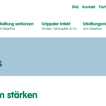
FAQ
Kontakt
Fac
rkältung verkürzen
Grippaler Infekt
Erkältungsmi
t Esberitox
Husten, Schnupfen & Co
von Esberitox
s
m stärken