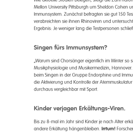
Mellon University Pittsburgh um Sheldon Cohen 
Immun­system. Zu­nächst befragten sie gut 150 Tes
verab­reichten sie ihnen Rhino­viren und unter­su
Ergebnis: Je weniger lang die Test­personen schlief
Singen fürs Immunsystem?
„Warum sind Chor­sänger eigentlich im Winter so selt
Musik­physiologie und Musiker­medizin, Hannover
beim Singen in der Gruppe Endor­phine und Immun­
die Aktivier­ung und Kon­trolle der Atem­muskulatur
durch­aus vergleich­bar mit Sport.
Kinder verjagen Erkältungs-Viren.
Bis zu 8-mal im Jahr sind Kinder je nach Alter er­kä
andere Erkält­ung hängen­bleiben.
Irrtum!
Forscher